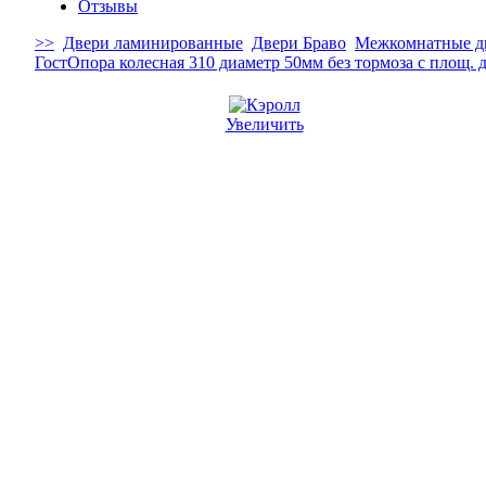
Отзывы
>>
Двери ламинированные
Двери Браво
Межкомнатные д
Гост
Опора колесная 310 диаметр 50мм без тормоза с площ. д
Увеличить