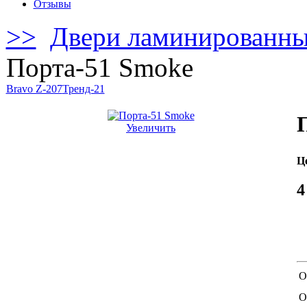
Отзывы
>>
Двери ламинированн
Порта-51 Smoke
Bravo Z-207
Тренд-21
Увеличить
Ц
4
О
О