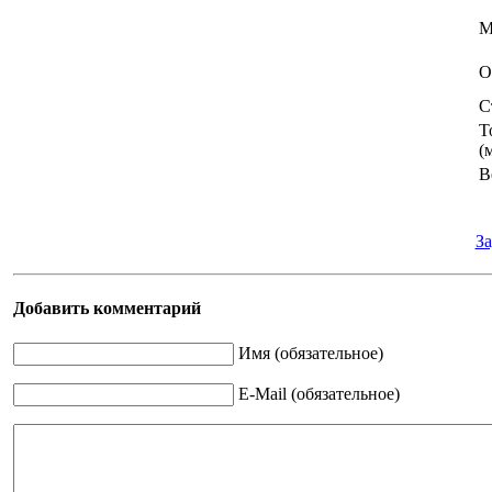
М
О
С
Т
(
В
За
Добавить комментарий
Имя (обязательное)
E-Mail (обязательное)