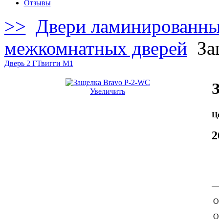
Отзывы
>>
Двери ламинированн
межкомнатных дверей
За
Дверь 2 Г
Твигги M1
Увеличить
Ц
2
О
О