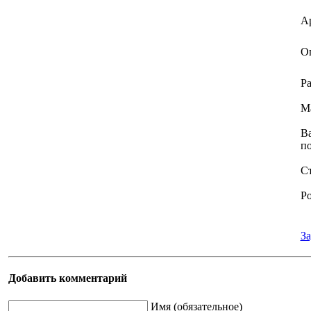
А
О
Р
М
В
п
С
Р
За
Добавить комментарий
Имя (обязательное)