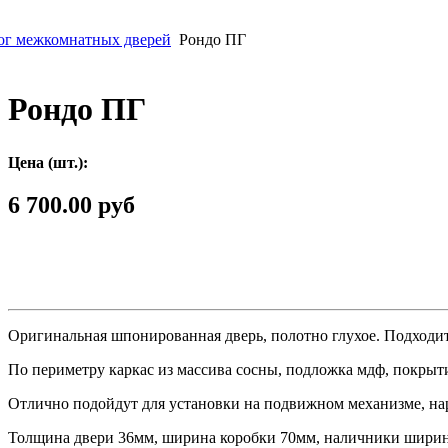
ог межкомнатных дверей
Рондо ПГ
Рондо ПГ
Цена (шт.):
6 700.00 руб
Оригинальная
шпонированная
дверь
,
полотно
глухое
.
Подходи
По
периметру
каркас
из
массива
сосны
,
подложка
мдф,
покрыт
Отлично
подойдут
для
установки
на
подвижном
механизме
,
на
Толщина
двери
36мм
,
ширина
коробки
70мм
,
наличники
шири