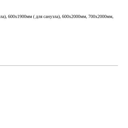
зла
),
600х1900мм
( для
санузла
),
600х2000мм
,
700х2000мм
,