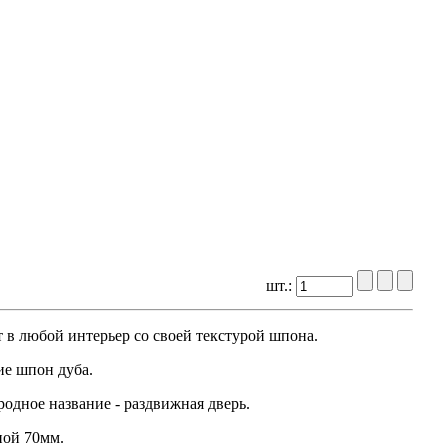
шт.:
т
в
любой
интерьер
со
своей
текстурой
шпона
.
ие
шпон
дуба
.
родное
название
-
раздвижная
дверь
.
ной
70мм
.