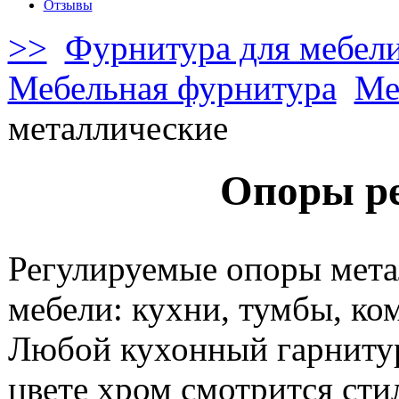
Отзывы
>>
Фурнитура для мебел
Мебельная фурнитура
Ме
металлические
Опоры ре
Регулируемые
опоры
мета
мебели
:
кухни
,
тумбы
,
ко
Любой
кухонный
гарниту
цвете
хром
смотрится
сти