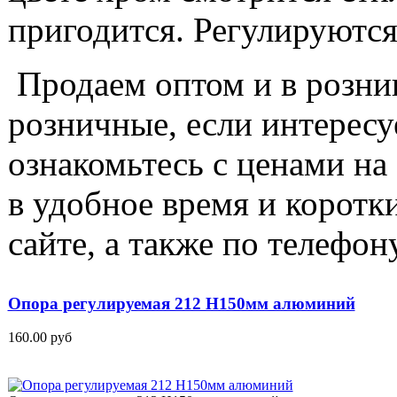
пригодится
.
Регулируютс
П
родаем
оптом
и в
розни
розничные
,
если
интересу
ознакомьтесь
с
ценами
на
в
удобное
время
и
коротк
сайте
, а
также
по
телефон
Опора регулируемая 212 H150мм алюминий
160.00 руб