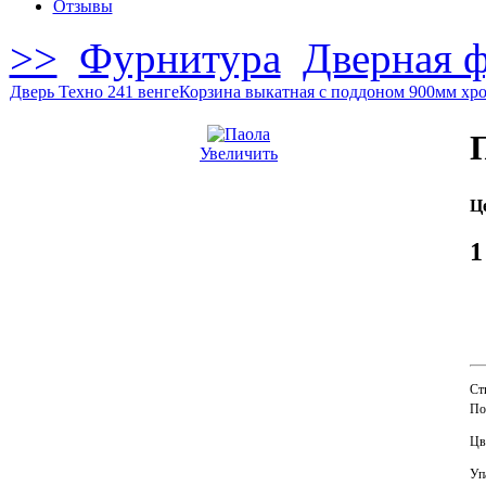
Отзывы
>>
Фурнитура
Дверная 
Дверь Техно 241 венге
Корзина выкатная с поддоном 900мм хр
Увеличить
Це
1
Ст
По
Цв
Уп