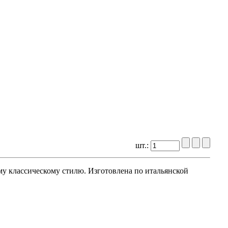
шт.:
му
классическому
стилю
.
Изготовлена
по
итальянской