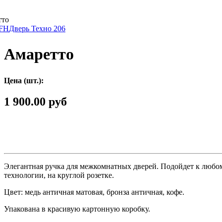
тто
 FH
Дверь Техно 206
Амаретто
Цена (шт.):
1 900.00 руб
Элегантная
ручка
для
межкомнатных
дверей
.
Подойдет
к
любо
технологии
,
на
круглой
розетке
.
Цвет
:
медь
античная
матовая
,
бронза
античная
,
кофе
.
Упакована
в
красивую
картонную
коробку
.